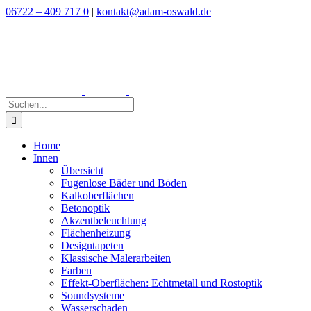
Zum
06722 – 409 717 0
|
kontakt@adam-oswald.de
Inhalt
springen
Suche
nach:
Home
Innen
Übersicht
Fugenlose Bäder und Böden
Kalkoberflächen
Betonoptik
Akzentbeleuchtung
Flächenheizung
Designtapeten
Klassische Malerarbeiten
Farben
Effekt-Oberflächen: Echtmetall und Rostoptik
Soundsysteme
Wasserschaden