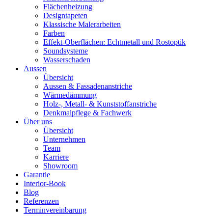
Flächenheizung
Designtapeten
Klassische Malerarbeiten
Farben
Effekt-Oberflächen: Echtmetall und Rostoptik
Soundsysteme
Wasserschaden
Aussen
Übersicht
Aussen & Fassadenanstriche
Wärmedämmung
Holz-, Metall- & Kunststoffanstriche
Denkmalpflege & Fachwerk
Über uns
Übersicht
Unternehmen
Team
Karriere
Showroom
Garantie
Interior-Book
Blog
Referenzen
Terminvereinbarung