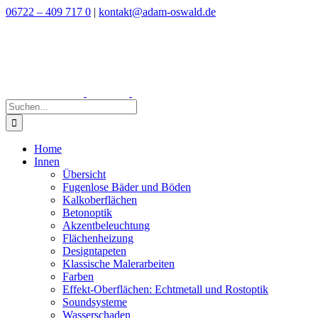
Zum
06722 – 409 717 0
|
kontakt@adam-oswald.de
Inhalt
springen
Suche
nach:
Home
Innen
Übersicht
Fugenlose Bäder und Böden
Kalkoberflächen
Betonoptik
Akzentbeleuchtung
Flächenheizung
Designtapeten
Klassische Malerarbeiten
Farben
Effekt-Oberflächen: Echtmetall und Rostoptik
Soundsysteme
Wasserschaden