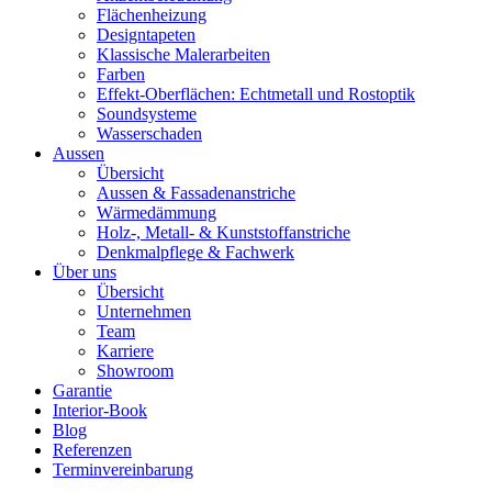
Flächenheizung
Designtapeten
Klassische Malerarbeiten
Farben
Effekt-Oberflächen: Echtmetall und Rostoptik
Soundsysteme
Wasserschaden
Aussen
Übersicht
Aussen & Fassadenanstriche
Wärmedämmung
Holz-, Metall- & Kunststoffanstriche
Denkmalpflege & Fachwerk
Über uns
Übersicht
Unternehmen
Team
Karriere
Showroom
Garantie
Interior-Book
Blog
Referenzen
Terminvereinbarung