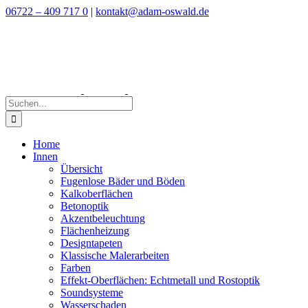
Zum
06722 – 409 717 0
|
kontakt@adam-oswald.de
Inhalt
springen
Suche
nach:
Home
Innen
Übersicht
Fugenlose Bäder und Böden
Kalkoberflächen
Betonoptik
Akzentbeleuchtung
Flächenheizung
Designtapeten
Klassische Malerarbeiten
Farben
Effekt-Oberflächen: Echtmetall und Rostoptik
Soundsysteme
Wasserschaden