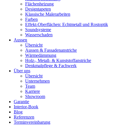
Flächenheizung
Designtapeten
Klassische Malerarbeiten
Farben
Effekt-Oberflächen: Echtmetall und Rostoptik
Soundsysteme
Wasserschaden
Aussen
Übersicht
Aussen & Fassadenanstriche
Wärmedämmung
Holz-, Metall- & Kunststoffanstriche
Denkmalpflege & Fachwerk
Über uns
Übersicht
Unternehmen
Team
Karriere
Showroom
Garantie
Interior-Book
Blog
Referenzen
Terminvereinbarung