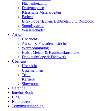
Flächenheizung
Designtapeten
Klassische Malerarbeiten
Farben
Effekt-Oberflächen: Echtmetall und Rostoptik
Soundsysteme
Wasserschaden
Aussen
Übersicht
Aussen & Fassadenanstriche
Wärmedämmung
Holz-, Metall- & Kunststoffanstriche
Denkmalpflege & Fachwerk
Über uns
Übersicht
Unternehmen
Team
Karriere
Showroom
Garantie
Interior-Book
Blog
Referenzen
Terminvereinbarung