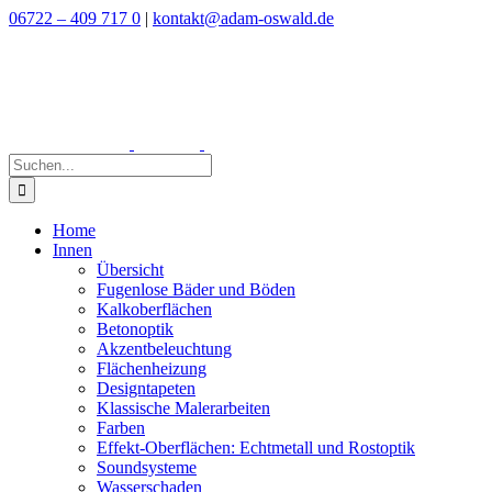
Zum
06722 – 409 717 0
|
kontakt@adam-oswald.de
Inhalt
springen
Suche
nach:
Home
Innen
Übersicht
Fugenlose Bäder und Böden
Kalkoberflächen
Betonoptik
Akzentbeleuchtung
Flächenheizung
Designtapeten
Klassische Malerarbeiten
Farben
Effekt-Oberflächen: Echtmetall und Rostoptik
Soundsysteme
Wasserschaden