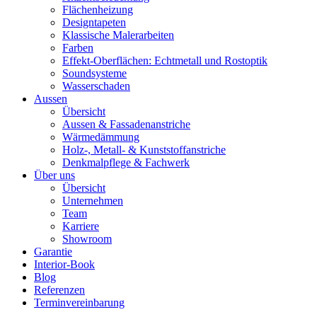
Flächenheizung
Designtapeten
Klassische Malerarbeiten
Farben
Effekt-Oberflächen: Echtmetall und Rostoptik
Soundsysteme
Wasserschaden
Aussen
Übersicht
Aussen & Fassadenanstriche
Wärmedämmung
Holz-, Metall- & Kunststoffanstriche
Denkmalpflege & Fachwerk
Über uns
Übersicht
Unternehmen
Team
Karriere
Showroom
Garantie
Interior-Book
Blog
Referenzen
Terminvereinbarung