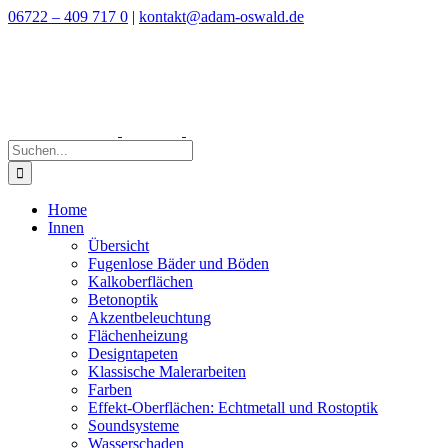
Zum
06722 – 409 717 0
|
kontakt@adam-oswald.de
Inhalt
springen
Suche
nach:
Home
Innen
Übersicht
Fugenlose Bäder und Böden
Kalkoberflächen
Betonoptik
Akzentbeleuchtung
Flächenheizung
Designtapeten
Klassische Malerarbeiten
Farben
Effekt-Oberflächen: Echtmetall und Rostoptik
Soundsysteme
Wasserschaden