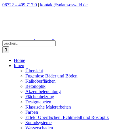
Zum
06722 – 409 717 0
|
kontakt@adam-oswald.de
Inhalt
springen
Suche
nach:
Home
Innen
Übersicht
Fugenlose Bäder und Böden
Kalkoberflächen
Betonoptik
Akzentbeleuchtung
Flächenheizung
Designtapeten
Klassische Malerarbeiten
Farben
Effekt-Oberflächen: Echtmetall und Rostoptik
Soundsysteme
Wasserschaden