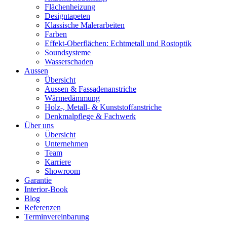
Flächenheizung
Designtapeten
Klassische Malerarbeiten
Farben
Effekt-Oberflächen: Echtmetall und Rostoptik
Soundsysteme
Wasserschaden
Aussen
Übersicht
Aussen & Fassadenanstriche
Wärmedämmung
Holz-, Metall- & Kunststoffanstriche
Denkmalpflege & Fachwerk
Über uns
Übersicht
Unternehmen
Team
Karriere
Showroom
Garantie
Interior-Book
Blog
Referenzen
Terminvereinbarung