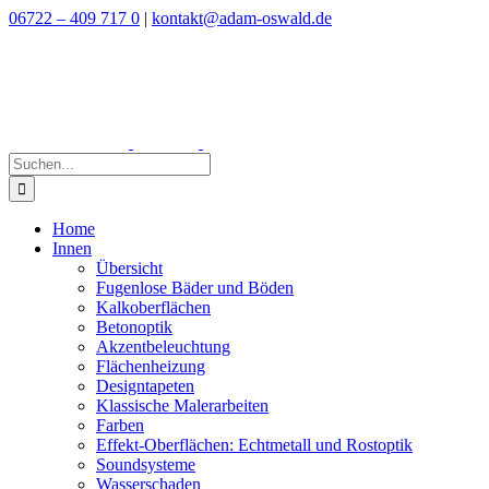
Zum
06722 – 409 717 0
|
kontakt@adam-oswald.de
Inhalt
springen
Suche
nach:
Home
Innen
Übersicht
Fugenlose Bäder und Böden
Kalkoberflächen
Betonoptik
Akzentbeleuchtung
Flächenheizung
Designtapeten
Klassische Malerarbeiten
Farben
Effekt-Oberflächen: Echtmetall und Rostoptik
Soundsysteme
Wasserschaden