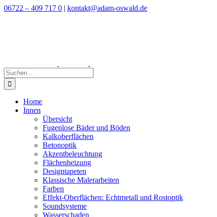
Zum
06722 – 409 717 0
|
kontakt@adam-oswald.de
Inhalt
springen
Suche
nach:
Home
Innen
Übersicht
Fugenlose Bäder und Böden
Kalkoberflächen
Betonoptik
Akzentbeleuchtung
Flächenheizung
Designtapeten
Klassische Malerarbeiten
Farben
Effekt-Oberflächen: Echtmetall und Rostoptik
Soundsysteme
Wasserschaden