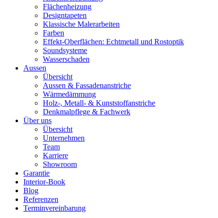
Flächenheizung
Designtapeten
Klassische Malerarbeiten
Farben
Effekt-Oberflächen: Echtmetall und Rostoptik
Soundsysteme
Wasserschaden
Aussen
Übersicht
Aussen & Fassadenanstriche
Wärmedämmung
Holz-, Metall- & Kunststoffanstriche
Denkmalpflege & Fachwerk
Über uns
Übersicht
Unternehmen
Team
Karriere
Showroom
Garantie
Interior-Book
Blog
Referenzen
Terminvereinbarung