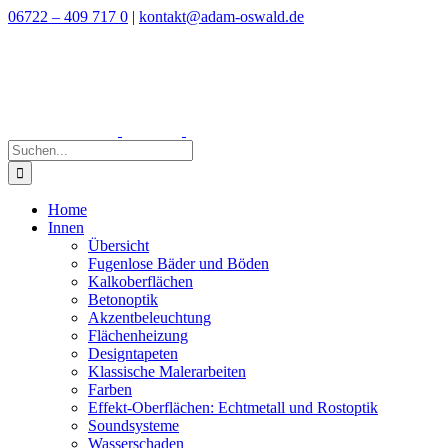
Zum
06722 – 409 717 0
|
kontakt@adam-oswald.de
Inhalt
springen
Suche
nach:
Home
Innen
Übersicht
Fugenlose Bäder und Böden
Kalkoberflächen
Betonoptik
Akzentbeleuchtung
Flächenheizung
Designtapeten
Klassische Malerarbeiten
Farben
Effekt-Oberflächen: Echtmetall und Rostoptik
Soundsysteme
Wasserschaden