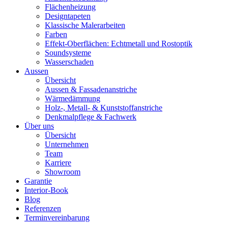
Flächenheizung
Designtapeten
Klassische Malerarbeiten
Farben
Effekt-Oberflächen: Echtmetall und Rostoptik
Soundsysteme
Wasserschaden
Aussen
Übersicht
Aussen & Fassadenanstriche
Wärmedämmung
Holz-, Metall- & Kunststoffanstriche
Denkmalpflege & Fachwerk
Über uns
Übersicht
Unternehmen
Team
Karriere
Showroom
Garantie
Interior-Book
Blog
Referenzen
Terminvereinbarung