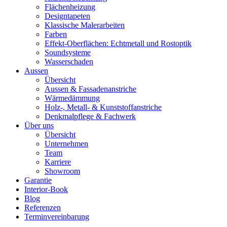
Flächenheizung
Designtapeten
Klassische Malerarbeiten
Farben
Effekt-Oberflächen: Echtmetall und Rostoptik
Soundsysteme
Wasserschaden
Aussen
Übersicht
Aussen & Fassadenanstriche
Wärmedämmung
Holz-, Metall- & Kunststoffanstriche
Denkmalpflege & Fachwerk
Über uns
Übersicht
Unternehmen
Team
Karriere
Showroom
Garantie
Interior-Book
Blog
Referenzen
Terminvereinbarung