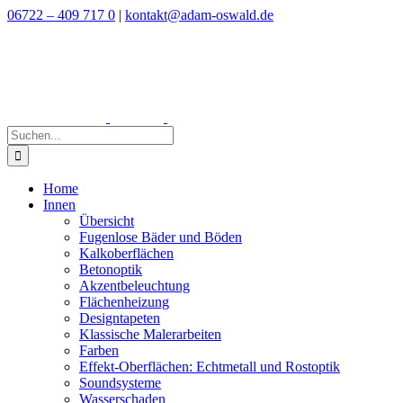
Zum
06722 – 409 717 0
|
kontakt@adam-oswald.de
Inhalt
springen
Suche
nach:
Home
Innen
Übersicht
Fugenlose Bäder und Böden
Kalkoberflächen
Betonoptik
Akzentbeleuchtung
Flächenheizung
Designtapeten
Klassische Malerarbeiten
Farben
Effekt-Oberflächen: Echtmetall und Rostoptik
Soundsysteme
Wasserschaden