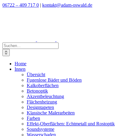
Zum
06722 – 409 717 0
|
kontakt@adam-oswald.de
Inhalt
springen
Suche
nach:
Home
Innen
Übersicht
Fugenlose Bäder und Böden
Kalkoberflächen
Betonoptik
Akzentbeleuchtung
Flächenheizung
Designtapeten
Klassische Malerarbeiten
Farben
Effekt-Oberflächen: Echtmetall und Rostoptik
Soundsysteme
Wasserschaden