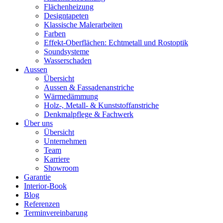
Flächenheizung
Designtapeten
Klassische Malerarbeiten
Farben
Effekt-Oberflächen: Echtmetall und Rostoptik
Soundsysteme
Wasserschaden
Aussen
Übersicht
Aussen & Fassadenanstriche
Wärmedämmung
Holz-, Metall- & Kunststoffanstriche
Denkmalpflege & Fachwerk
Über uns
Übersicht
Unternehmen
Team
Karriere
Showroom
Garantie
Interior-Book
Blog
Referenzen
Terminvereinbarung