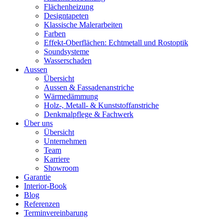
Flächenheizung
Designtapeten
Klassische Malerarbeiten
Farben
Effekt-Oberflächen: Echtmetall und Rostoptik
Soundsysteme
Wasserschaden
Aussen
Übersicht
Aussen & Fassadenanstriche
Wärmedämmung
Holz-, Metall- & Kunststoffanstriche
Denkmalpflege & Fachwerk
Über uns
Übersicht
Unternehmen
Team
Karriere
Showroom
Garantie
Interior-Book
Blog
Referenzen
Terminvereinbarung