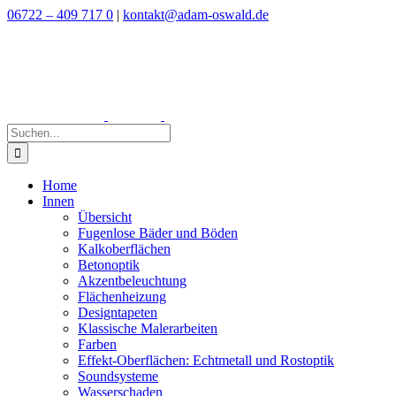
Zum
06722 – 409 717 0
|
kontakt@adam-oswald.de
Inhalt
springen
Suche
nach:
Home
Innen
Übersicht
Fugenlose Bäder und Böden
Kalkoberflächen
Betonoptik
Akzentbeleuchtung
Flächenheizung
Designtapeten
Klassische Malerarbeiten
Farben
Effekt-Oberflächen: Echtmetall und Rostoptik
Soundsysteme
Wasserschaden