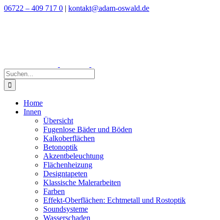
Zum
06722 – 409 717 0
|
kontakt@adam-oswald.de
Inhalt
springen
Suche
nach:
Home
Innen
Übersicht
Fugenlose Bäder und Böden
Kalkoberflächen
Betonoptik
Akzentbeleuchtung
Flächenheizung
Designtapeten
Klassische Malerarbeiten
Farben
Effekt-Oberflächen: Echtmetall und Rostoptik
Soundsysteme
Wasserschaden