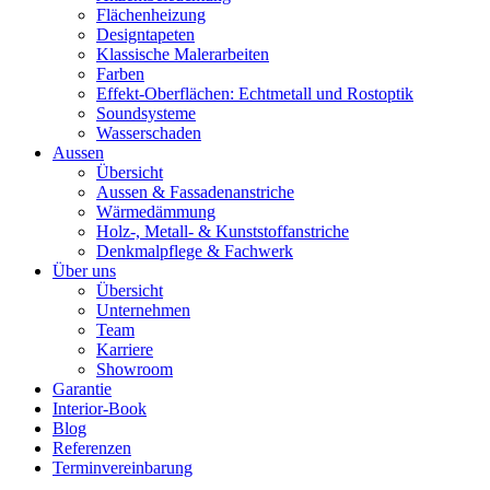
Flächenheizung
Designtapeten
Klassische Malerarbeiten
Farben
Effekt-Oberflächen: Echtmetall und Rostoptik
Soundsysteme
Wasserschaden
Aussen
Übersicht
Aussen & Fassadenanstriche
Wärmedämmung
Holz-, Metall- & Kunststoffanstriche
Denkmalpflege & Fachwerk
Über uns
Übersicht
Unternehmen
Team
Karriere
Showroom
Garantie
Interior-Book
Blog
Referenzen
Terminvereinbarung