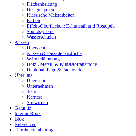
Flächenheizung
Designtapeten
Klassische Malerarbeiten
Farben
Effekt-Oberflächen: Echtmetall und Rostoptik
Soundsysteme
Wasserschaden
Aussen
Übersicht
Aussen & Fassadenanstriche
Wärmedämmung
Holz-, Metall- & Kunststoffanstriche
Denkmalpflege & Fachwerk
Über uns
Übersicht
Unternehmen
Team
Karriere
Showroom
Garantie
Interior-Book
Blog
Referenzen
Terminvereinbarung