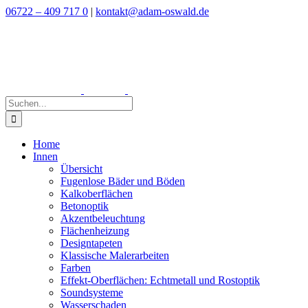
Zum
06722 – 409 717 0
|
kontakt@adam-oswald.de
Inhalt
springen
Suche
nach:
Home
Innen
Übersicht
Fugenlose Bäder und Böden
Kalkoberflächen
Betonoptik
Akzentbeleuchtung
Flächenheizung
Designtapeten
Klassische Malerarbeiten
Farben
Effekt-Oberflächen: Echtmetall und Rostoptik
Soundsysteme
Wasserschaden