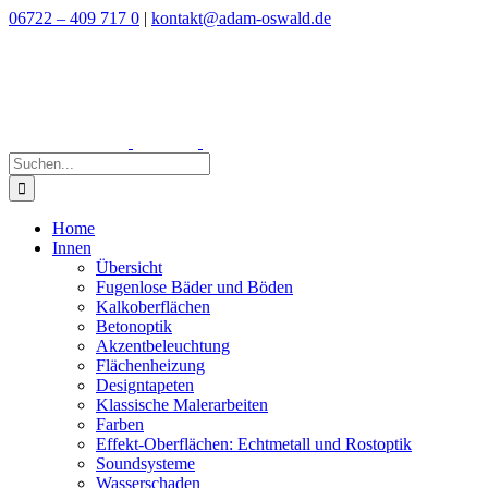
Zum
06722 – 409 717 0
|
kontakt@adam-oswald.de
Inhalt
springen
Suche
nach:
Home
Innen
Übersicht
Fugenlose Bäder und Böden
Kalkoberflächen
Betonoptik
Akzentbeleuchtung
Flächenheizung
Designtapeten
Klassische Malerarbeiten
Farben
Effekt-Oberflächen: Echtmetall und Rostoptik
Soundsysteme
Wasserschaden