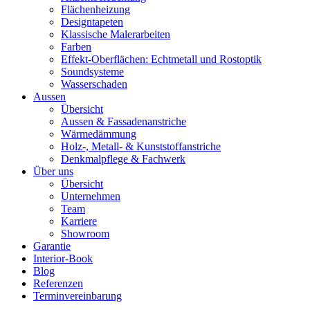
Flächenheizung
Designtapeten
Klassische Malerarbeiten
Farben
Effekt-Oberflächen: Echtmetall und Rostoptik
Soundsysteme
Wasserschaden
Aussen
Übersicht
Aussen & Fassadenanstriche
Wärmedämmung
Holz-, Metall- & Kunststoffanstriche
Denkmalpflege & Fachwerk
Über uns
Übersicht
Unternehmen
Team
Karriere
Showroom
Garantie
Interior-Book
Blog
Referenzen
Terminvereinbarung