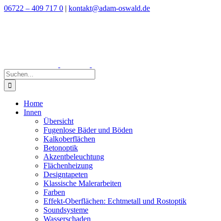
Zum
06722 – 409 717 0
|
kontakt@adam-oswald.de
Inhalt
springen
Suche
nach:
Home
Innen
Übersicht
Fugenlose Bäder und Böden
Kalkoberflächen
Betonoptik
Akzentbeleuchtung
Flächenheizung
Designtapeten
Klassische Malerarbeiten
Farben
Effekt-Oberflächen: Echtmetall und Rostoptik
Soundsysteme
Wasserschaden