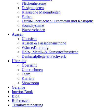
Flächenheizung
Designtapeten
Klassische Malerarbeiten
Farben
Effekt-Oberflächen: Echtmetall und Rostoptik
Soundsysteme
Wasserschaden
Aussen
Übersicht
Aussen & Fassadenanstriche
Wärmedämmung
Holz-, Metall- & Kunststoffanstriche
Denkmalpflege & Fachwerk
Über uns
Übersicht
Unternehmen
Team
Karriere
Showroom
Garantie
Interior-Book
Blog
Referenzen
Terminvereinbarung