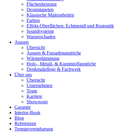
Flächenheizung
Designtapeten
Klassische Malerarbeiten
Farben
Effekt-Oberflächen: Echtmetall und Rostoptik
Soundsysteme
Wasserschaden
Aussen
Übersicht
Aussen & Fassadenanstriche
Wärmedämmung
Holz-, Metall- & Kunststoffanstriche
Denkmalpflege & Fachwerk
Über uns
Übersicht
Unternehmen
Team
Karriere
Showroom
Garantie
Interior-Book
Blog
Referenzen
Terminvereinbarung