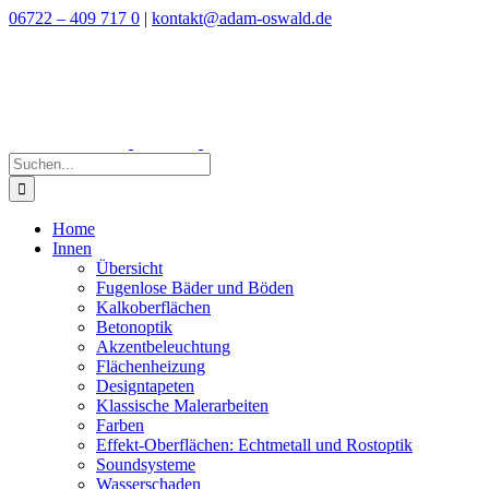
Zum
06722 – 409 717 0
|
kontakt@adam-oswald.de
Inhalt
springen
Suche
nach:
Home
Innen
Übersicht
Fugenlose Bäder und Böden
Kalkoberflächen
Betonoptik
Akzentbeleuchtung
Flächenheizung
Designtapeten
Klassische Malerarbeiten
Farben
Effekt-Oberflächen: Echtmetall und Rostoptik
Soundsysteme
Wasserschaden